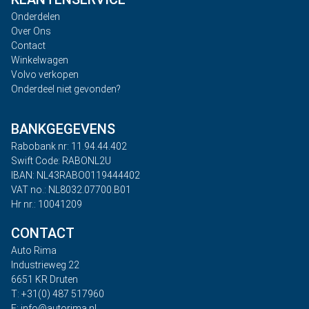
Onderdelen
Over Ons
Contact
Winkelwagen
Volvo verkopen
Onderdeel niet gevonden?
BANKGEGEVENS
Rabobank nr: 11.94.44.402
Swift Code: RABONL2U
IBAN: NL43RABO0119444402
VAT no.: NL8032.07700.B01
Hr nr.: 10041209
CONTACT
Auto Rima
Industrieweg 22
6651 KR Druten
T: +31(0) 487 517960
E: info@autorima.nl