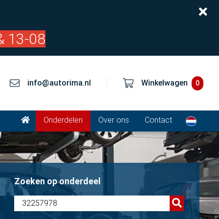
& 13-08
info@autorima.nl
Winkelwagen
0
Onderdelen
Over ons
Contact
Zoeken op onderdeel