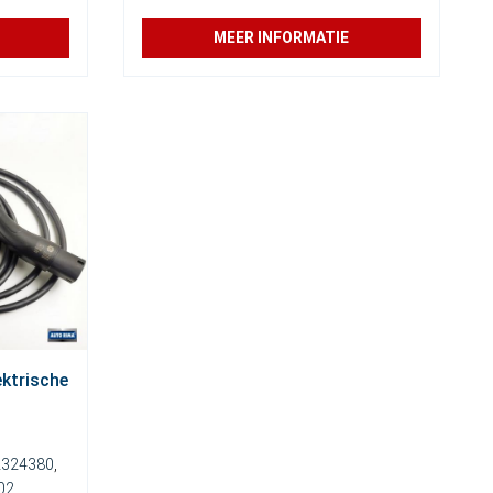
MEER INFORMATIE
ektrische
2324380
,
02
,