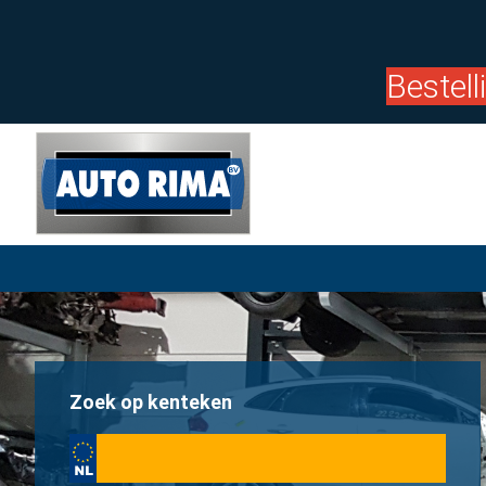
Bestel
Zoek op kenteken