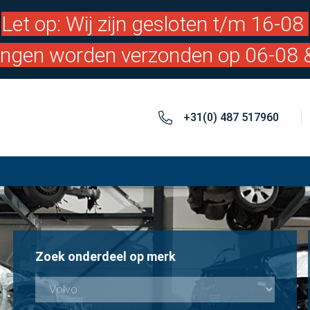
Let op: Wij zijn gesloten t/m 16-08
lingen worden verzonden op 06-08 
+31(0) 487 517960
Zoek onderdeel op merk