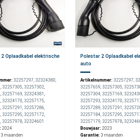
 2 Oplaadkabel elektrische
Polestar 2 Oplaadkabel el
auto
ummer:
32257297
,
32324380
,
Artikelnummer:
32257297
,
3
9
,
32257305
,
32257302
,
32257659
,
32257305
,
322573
4
,
32257169
,
32324381
,
32257304
,
32257169
,
323243
3
,
32324170
,
32257175
,
32257293
,
32324170
,
322571
9
,
32257291
,
32257286
,
32257289
,
32257291
,
322572
4
,
32257295
,
32257172
,
32257184
,
32257295
,
322571
9
,
32257978
,
32324601
32257179
,
32257978
,
323246
:
2024
Bouwjaar:
2023
3 maanden
Garantie:
3 maanden