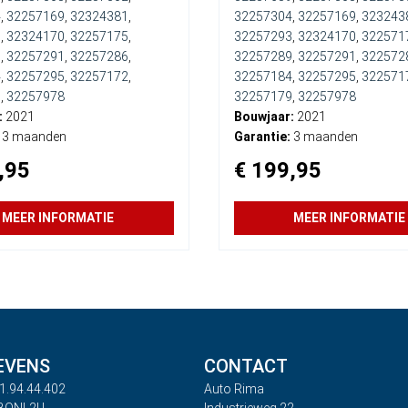
4
,
32257169
,
32324381
,
32257304
,
32257169
,
323243
3
,
32324170
,
32257175
,
32257293
,
32324170
,
322571
9
,
32257291
,
32257286
,
32257289
,
32257291
,
322572
4
,
32257295
,
32257172
,
32257184
,
32257295
,
322571
9
,
32257978
32257179
,
32257978
:
2021
Bouwjaar:
2021
3 maanden
Garantie:
3 maanden
,95
€ 199,95
MEER INFORMATIE
MEER INFORMATIE
EVENS
CONTACT
1.94.44.402
Auto Rima
ABONL2U
Industrieweg 22