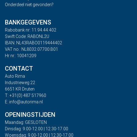
Onderdeel niet gevonden?
BANKGEGEVENS
Rabobank nr: 11.94.44.402
Swift Code: RABONL2U
IBAN: NL43RABO0119444402
VAT no.: NL8032.07700.B01
Hr nr.: 10041209
CONTACT
Auto Rima
Industrieweg 22
6651 KR Druten
T: +31(0) 487 517960
E: info@autorima.nl
OPENINGSTIJDEN
Maandag: GESLOTEN
Dinsdag: 9.00-12.00 | 12.30-17.00
Woensdag: 9.00-12.00 | 12.30-17.00