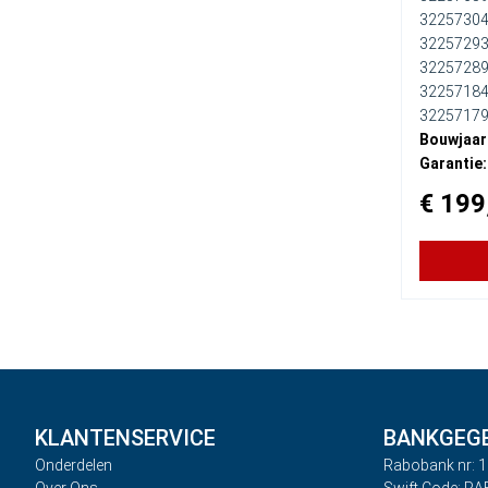
3225730
3225729
3225728
3225718
3225717
Bouwjaar
Garantie:
€ 199
KLANTENSERVICE
BANKGEG
Onderdelen
Rabobank nr: 1
Over Ons
Swift Code: R