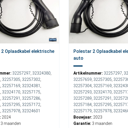
 2 Oplaadkabel elektrische
Polestar 2 Oplaadkabel el
auto
ummer:
32257297
,
32324380
,
Artikelnummer:
32257297
,
3
9
,
32257305
,
32257302
,
32257659
,
32257305
,
322573
4
,
32257169
,
32324381
,
32257304
,
32257169
,
323243
3
,
32324170
,
32257175
,
32257293
,
32324170
,
322571
9
,
32257291
,
32257286
,
32257289
,
32257291
,
322572
4
,
32257295
,
32257172
,
32257184
,
32257295
,
322571
9
,
32257978
,
32324601
32257179
,
32257978
,
323246
:
2024
Bouwjaar:
2023
3 maanden
Garantie:
3 maanden