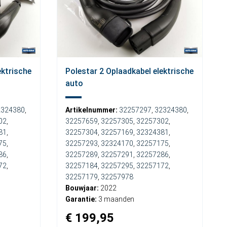
ektrische
Polestar 2 Oplaadkabel elektrische
auto
2324380
,
Artikelnummer:
32257297
,
32324380
,
02
,
32257659
,
32257305
,
32257302
,
81
,
32257304
,
32257169
,
32324381
,
75
,
32257293
,
32324170
,
32257175
,
86
,
32257289
,
32257291
,
32257286
,
72
,
32257184
,
32257295
,
32257172
,
32257179
,
32257978
Bouwjaar:
2022
Garantie:
3 maanden
€ 199,95