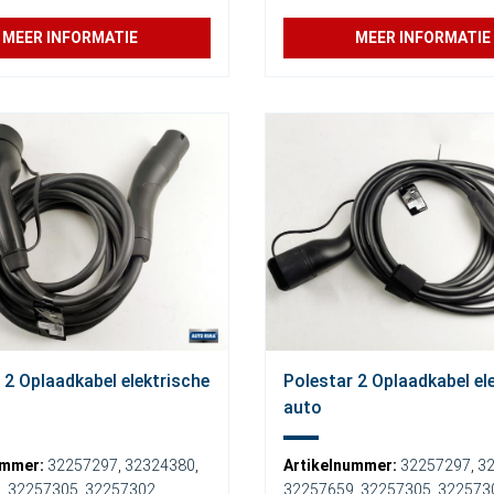
MEER INFORMATIE
MEER INFORMATIE
 2 Oplaadkabel elektrische
Polestar 2 Oplaadkabel el
auto
ummer:
32257297
,
32324380
,
Artikelnummer:
32257297
,
3
9
,
32257305
,
32257302
,
32257659
,
32257305
,
322573