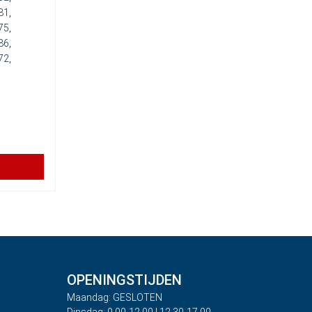
81
,
75
,
86
,
72
,
OPENINGSTIJDEN
Maandag: GESLOTEN
Dinsdag: 9.00-12.00 | 12.30-17.00