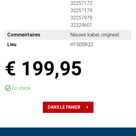
32257172
32257179
32257978
32324601
Commentaires
Nieuwe kabel, origineel.
Lieu
H1S05R22
€ 199,95
En stock
DANS LE PANIER +