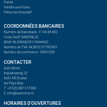
Panier
Vendre une Volvo
Pièce non trouvée?
COORDONNÉES BANCAIRES
Numéro de Rabobank: 11.94.44.402
Code Swift: RABONL2U
IBAN: NL43RABO0119444402
Numéro de TVA: NL8032.07700.B01
Numéro de commerce: 10041209
CONTACTER
Auto Rima
Industrieweg 22
6651 KR Druten
les Pays-Bas
T: +31(0) 487 517960
E: info@autorima.nl
HORAIRES D'OUVERTURES