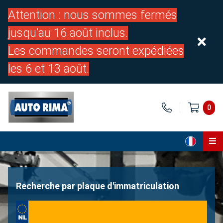
Attention : nous sommes fermés
jusqu'au 16 août inclus.
Les commandes seront expédiées
les 6 et 13 août.
0
Page d'accueil
Pièces
Recherche par plaque d'immatriculation
À propos de nous