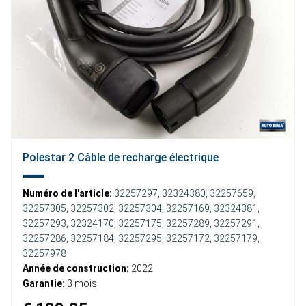
Polestar 2 Câble de recharge électrique
Numéro de l'article:
32257297
,
32324380
,
32257659
,
32257305
,
32257302
,
32257304
,
32257169
,
32324381
,
32257293
,
32324170
,
32257175
,
32257289
,
32257291
,
32257286
,
32257184
,
32257295
,
32257172
,
32257179
,
32257978
Année de construction:
2022
Garantie:
3 mois