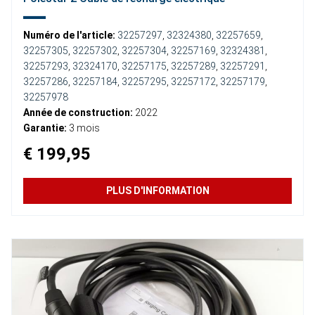
Numéro de l'article:
32257297
,
32324380
,
32257659
,
32257305
,
32257302
,
32257304
,
32257169
,
32324381
,
32257293
,
32324170
,
32257175
,
32257289
,
32257291
,
32257286
,
32257184
,
32257295
,
32257172
,
32257179
,
32257978
Année de construction:
2022
Garantie:
3 mois
€ 199,95
PLUS D'INFORMATION