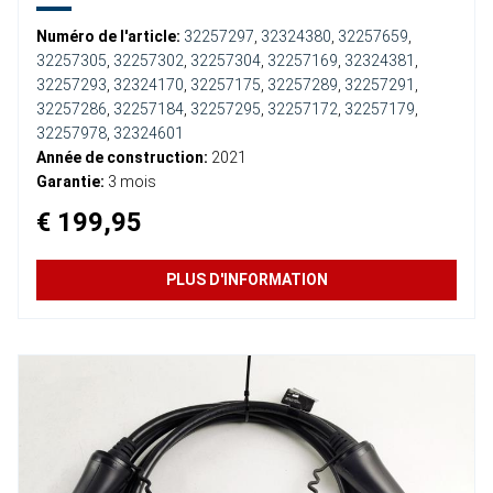
Numéro de l'article:
32257297
,
32324380
,
32257659
,
32257305
,
32257302
,
32257304
,
32257169
,
32324381
,
32257293
,
32324170
,
32257175
,
32257289
,
32257291
,
32257286
,
32257184
,
32257295
,
32257172
,
32257179
,
32257978
,
32324601
Année de construction:
2021
Garantie:
3 mois
€ 199,95
PLUS D'INFORMATION