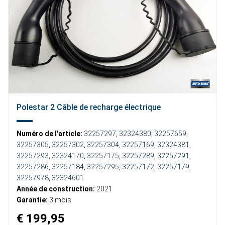
Polestar 2 Câble de recharge électrique
Numéro de l'article:
32257297
,
32324380
,
32257659
,
32257305
,
32257302
,
32257304
,
32257169
,
32324381
,
32257293
,
32324170
,
32257175
,
32257289
,
32257291
,
32257286
,
32257184
,
32257295
,
32257172
,
32257179
,
32257978
,
32324601
Année de construction:
2021
Garantie:
3 mois
€ 199,95