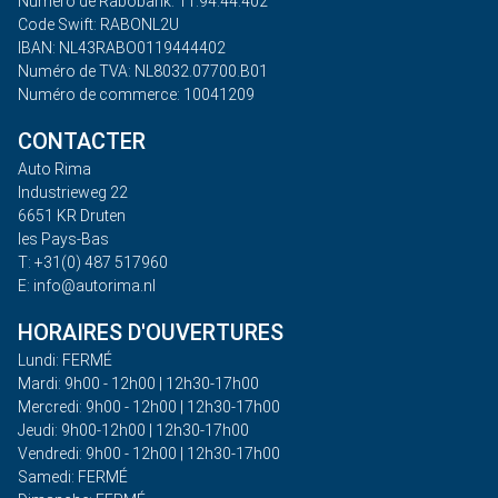
Numéro de Rabobank: 11.94.44.402
Code Swift: RABONL2U
IBAN: NL43RABO0119444402
Numéro de TVA: NL8032.07700.B01
Numéro de commerce: 10041209
CONTACTER
Auto Rima
Industrieweg 22
6651 KR Druten
les Pays-Bas
T: +31(0) 487 517960
E: info@autorima.nl
HORAIRES D'OUVERTURES
Lundi: FERMÉ
Mardi: 9h00 - 12h00 | 12h30-17h00
Mercredi: 9h00 - 12h00 | 12h30-17h00
Jeudi: 9h00-12h00 | 12h30-17h00
Vendredi: 9h00 - 12h00 | 12h30-17h00
Samedi: FERMÉ