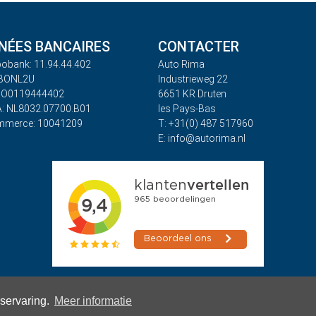
ÉES BANCAIRES
CONTACTER
obank: 11.94.44.402
Auto Rima
ABONL2U
Industrieweg 22
BO0119444402
6651 KR Druten
: NL8032.07700.B01
les Pays-Bas
mmerce: 10041209
T: +31(0) 487 517960
E: info@autorima.nl
rservaring.
Meer informatie