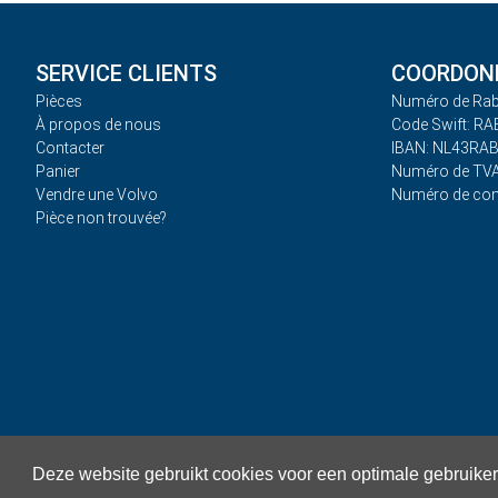
SERVICE CLIENTS
COORDONN
Pièces
Numéro de Rab
À propos de nous
Code Swift: R
Contacter
IBAN: NL43RA
Panier
Numéro de TVA
Vendre une Volvo
Numéro de co
Pièce non trouvée?
Deze website gebruikt cookies voor een optimale gebruike
Politique de confidentialité
Termes et conditions