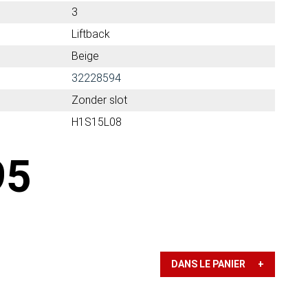
3
Liftback
Beige
32228594
Zonder slot
H1S15L08
95
DANS LE PANIER +