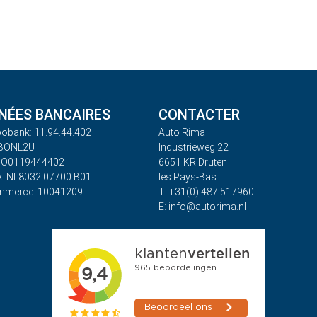
ÉES BANCAIRES
CONTACTER
obank: 11.94.44.402
Auto Rima
ABONL2U
Industrieweg 22
BO0119444402
6651 KR Druten
: NL8032.07700.B01
les Pays-Bas
mmerce: 10041209
T: +31(0) 487 517960
E: info@autorima.nl