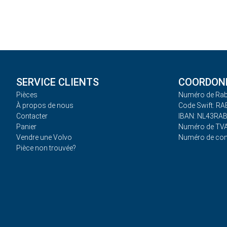
SERVICE CLIENTS
COORDONN
Pièces
Numéro de Rab
À propos de nous
Code Swift: R
Contacter
IBAN: NL43RA
Panier
Numéro de TVA
Vendre une Volvo
Numéro de co
Pièce non trouvée?