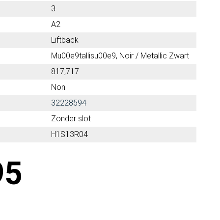
3
A2
Liftback
Mu00e9tallisu00e9, Noir / Metallic Zwart
817,717
Non
32228594
Zonder slot
H1S13R04
95