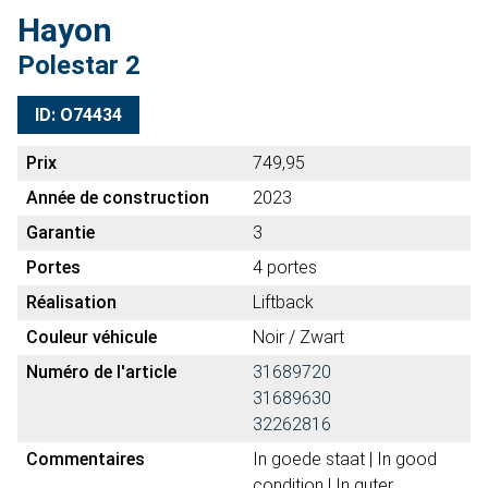
Hayon
Polestar 2
ID: O74434
Prix
749,95
Année de construction
2023
Garantie
3
Portes
4 portes
Réalisation
Liftback
Couleur véhicule
Noir / Zwart
Numéro de l'article
31689720
31689630
32262816
Commentaires
In goede staat | In good
condition | In guter