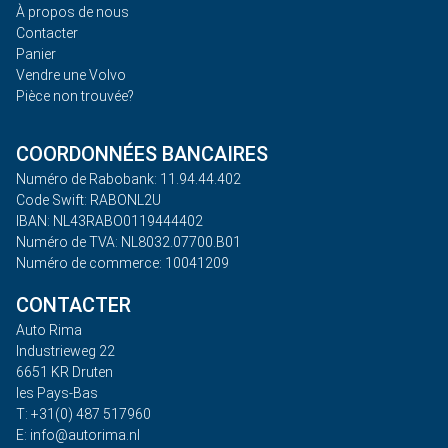
À propos de nous
Contacter
Panier
Vendre une Volvo
Pièce non trouvée?
COORDONNÉES BANCAIRES
Numéro de Rabobank: 11.94.44.402
Code Swift: RABONL2U
IBAN: NL43RABO0119444402
Numéro de TVA: NL8032.07700.B01
Numéro de commerce: 10041209
CONTACTER
Auto Rima
Industrieweg 22
6651 KR Druten
les Pays-Bas
T: +31(0) 487 517960
E: info@autorima.nl