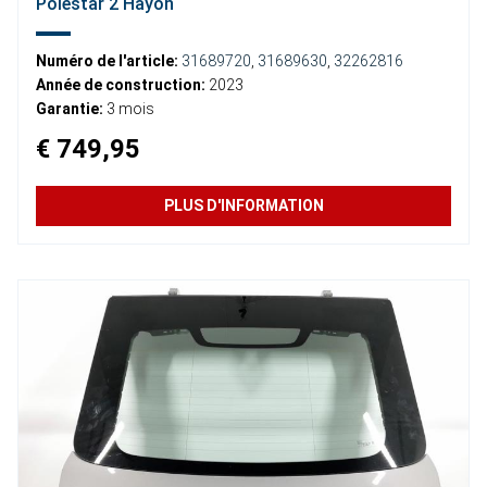
Polestar 2 Hayon
Numéro de l'article:
31689720
,
31689630
,
32262816
Année de construction:
2023
Garantie:
3 mois
€ 749,95
PLUS D'INFORMATION