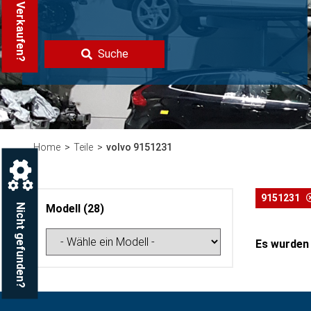
Volvo Verkaufen?
Suche
Home
Teile
volvo 9151231
9151231
Nicht gefunden?
Modell (28)
Es wurden 