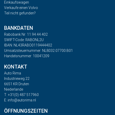
Einkaufswagen
Verkaufe einen Volvo
Teil nicht gefunden?
BANKDATEN
Rabobank Nr: 11.94.44.402
SWIFT-Code: RABONL2U
IBAN: NL43RABO0119444402
Umsatzsteuernummer: NL8032.07700.B01
Handelsnummer: 10041209
KONTAKT
Auto Rima
Industrieweg 22
6651 KR Druten
Niederlande
T: +31(0) 487 517960
E: info@autorima.nl
ÖFFNUNGSZEITEN