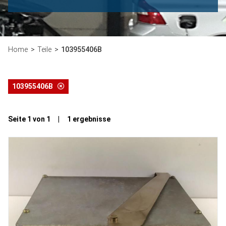
Home
Teile
103955406B
103955406B
Seite 1 von 1 | 1 ergebnisse