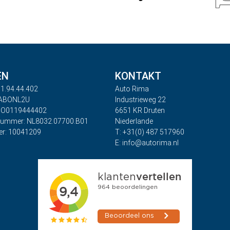
EN
KONTAKT
1.94.44.402
Auto Rima
RABONL2U
Industrieweg 22
BO0119444402
6651 KR Druten
nummer: NL8032.07700.B01
Niederlande
r: 10041209
T: +31(0) 487 517960
E: info@autorima.nl