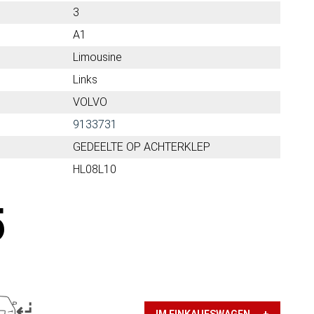
3
A1
Limousine
Links
VOLVO
9133731
GEDEELTE OP ACHTERKLEP
HL08L10
5