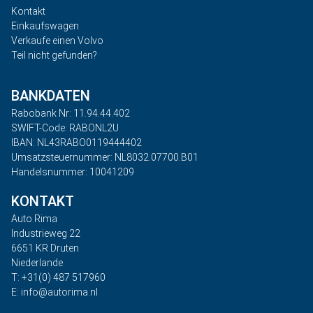
Kontakt
Einkaufswagen
Verkaufe einen Volvo
Teil nicht gefunden?
BANKDATEN
Rabobank Nr: 11.94.44.402
SWIFT-Code: RABONL2U
IBAN: NL43RABO0119444402
Umsatzsteuernummer: NL8032.07700.B01
Handelsnummer: 10041209
KONTAKT
Auto Rima
Industrieweg 22
6651 KR Druten
Niederlande
T: +31(0) 487 517960
E: info@autorima.nl