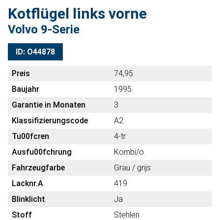
Kotflügel links vorne
Volvo 9-Serie
ID: O44878
Preis
74,95
Baujahr
1995
Garantie in Monaten
3
Klassifizierungscode
A2
Tu00fcren
4-tr
Ausfu00fchrung
Kombi/o
Fahrzeugfarbe
Grau / grijs
Lacknr.A
419
Blinklicht
Ja
Stoff
Stehlen