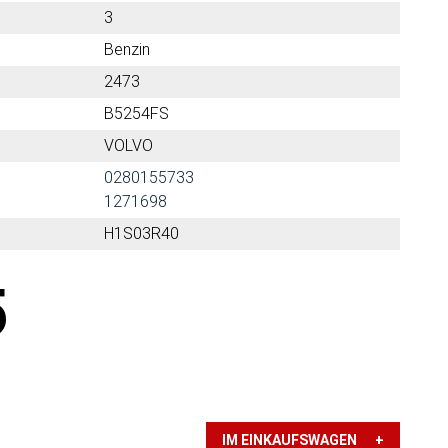
3
Benzin
2473
B5254FS
VOLVO
0280155733
1271698
H1S03R40
5
IM EINKAUFSWAGEN +