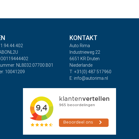
EN
KONTAKT
1.94.44.402
Auto Rima
RABONL2U
Industrieweg 22
BO0119444402
6651 KR Druten
nummer: NL8032.07700.B01
Niederlande
r: 10041209
T: +31(0) 487 517960
E: info@autorima.nl