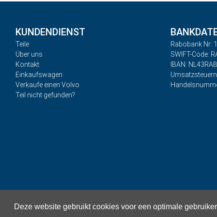
KUNDENDIENST
BANKDAT
Teile
Rabobank Nr: 1
Über uns
SWIFT-Code: 
Kontakt
IBAN: NL43RA
Einkaufswagen
Umsatzsteuer
Verkaufe einen Volvo
Handelsnumme
Teil nicht gefunden?
Deze website gebruikt cookies voor een optimale gebruike
Privacy
Geschäftsbedingungen