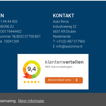
EN
KONTAKT
1.94.44.402
Auto Rima
RABONL2U
Industrieweg 22
BO0119444402
6651 KR Druten
nummer: NL8032.07700.B01
Niederlande
r: 10041209
T: +31(0) 487 517960
E: info@autorima.nl
rservaring.
Meer informatie