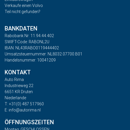
Verkaufe einen Volvo
Teil nicht gefunden?
BANKDATEN
Rabobank Nr: 11.94.44.402
SWIFT-Code: RABONL2U
IBAN: NL43RABO0119444402
Umsatzsteuernummer: NL8032.07700.B01
Handelsnummer: 10041209
KONTAKT
Auto Rima
Industrieweg 22
6651 KR Druten
Niederlande
T: +31(0) 487 517960
E: info@autorima.nl
ÖFFNUNGSZEITEN
Montag: GESCHLOSSEN