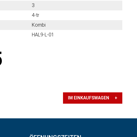
3
4-tr
Kombi
HAL9-L-01
5
IM EINKAUFSWAGEN +