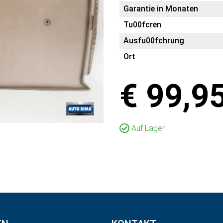
Garantie in Monaten
Tu00fcren
Ausfu00fchrung
Ort
€ 99,9
Auf Lager