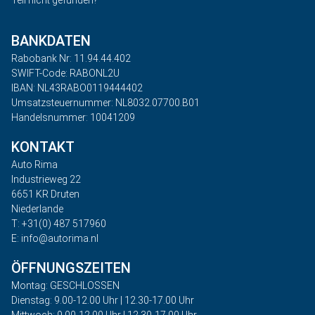
Teil nicht gefunden?
BANKDATEN
Rabobank Nr: 11.94.44.402
SWIFT-Code: RABONL2U
IBAN: NL43RABO0119444402
Umsatzsteuernummer: NL8032.07700.B01
Handelsnummer: 10041209
KONTAKT
Auto Rima
Industrieweg 22
6651 KR Druten
Niederlande
T: +31(0) 487 517960
E: info@autorima.nl
ÖFFNUNGSZEITEN
Montag: GESCHLOSSEN
Dienstag: 9.00-12.00 Uhr | 12.30-17.00 Uhr