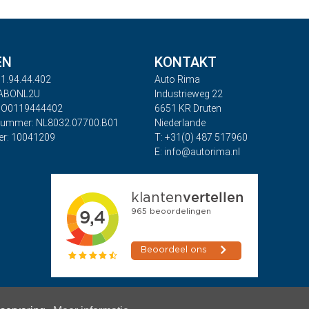
EN
KONTAKT
1.94.44.402
Auto Rima
RABONL2U
Industrieweg 22
BO0119444402
6651 KR Druten
nummer: NL8032.07700.B01
Niederlande
r: 10041209
T: +31(0) 487 517960
E: info@autorima.nl