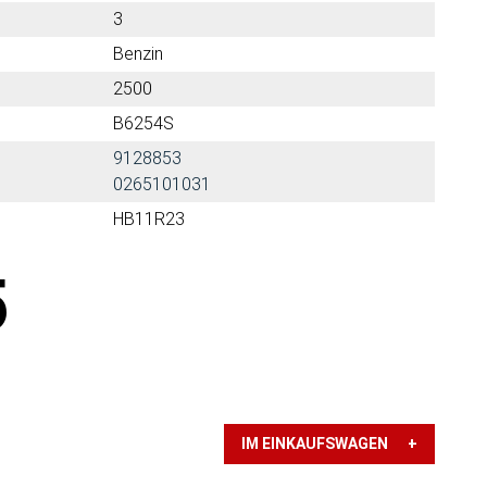
3
Benzin
2500
B6254S
9128853
0265101031
HB11R23
5
IM EINKAUFSWAGEN +