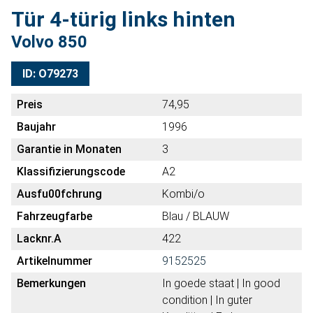
Tür 4-türig links hinten
Volvo 850
ID: O79273
Preis
74,95
Baujahr
1996
Garantie in Monaten
3
Klassifizierungscode
A2
Ausfu00fchrung
Kombi/o
Fahrzeugfarbe
Blau / BLAUW
Lacknr.A
422
Artikelnummer
9152525
Bemerkungen
In goede staat | In good
condition | In guter