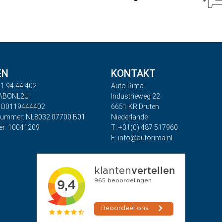
EN
KONTAKT
1.94.44.402
Auto Rima
RABONL2U
Industrieweg 22
BO0119444402
6651 KR Druten
nummer: NL8032.07700.B01
Niederlande
r: 10041209
T: +31(0) 487 517960
E: info@autorima.nl