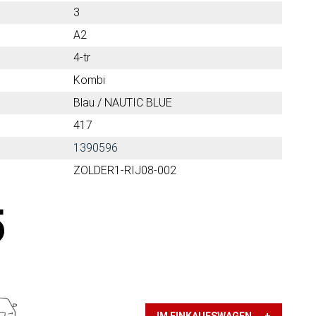
3
A2
4-tr
Kombi
Blau / NAUTIC BLUE
417
1390596
ZOLDER1-RIJ08-002
5