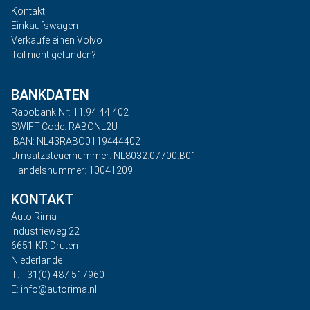
Kontakt
Einkaufswagen
Verkaufe einen Volvo
Teil nicht gefunden?
BANKDATEN
Rabobank Nr: 11.94.44.402
SWIFT-Code: RABONL2U
IBAN: NL43RABO0119444402
Umsatzsteuernummer: NL8032.07700.B01
Handelsnummer: 10041209
KONTAKT
Auto Rima
Industrieweg 22
6651 KR Druten
Niederlande
T: +31(0) 487 517960
E: info@autorima.nl