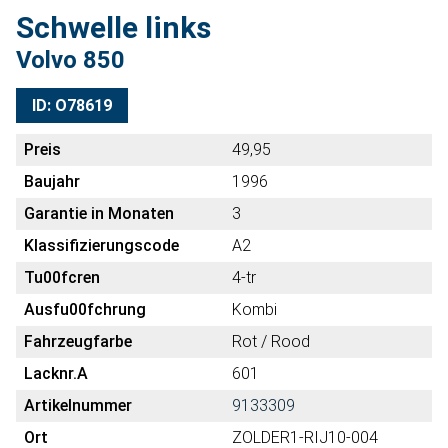
Schwelle links
Volvo 850
ID: O78619
Preis
49,95
Baujahr
1996
Garantie in Monaten
3
Klassifizierungscode
A2
Tu00fcren
4-tr
Ausfu00fchrung
Kombi
Fahrzeugfarbe
Rot / Rood
Lacknr.A
601
Artikelnummer
9133309
Ort
ZOLDER1-RIJ10-004