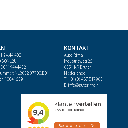
EN
KONTAKT
1.94.44.402
Auto Rima
RABONL2U
Industrieweg 22
BO0119444402
6651 KR Druten
nummer: NL8032.07700.B01
Niederlande
r: 10041209
T: +31(0) 487 517960
E: info@autorima.nl