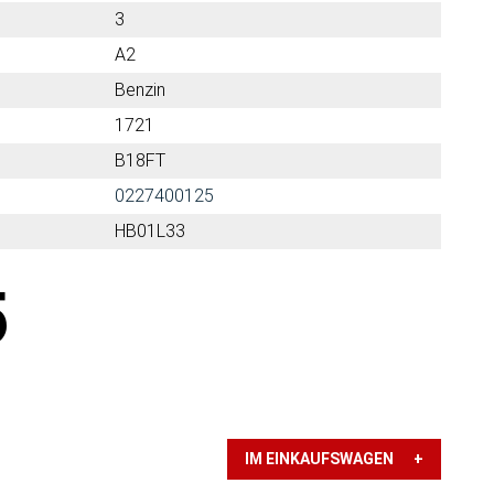
3
A2
Benzin
1721
B18FT
0227400125
HB01L33
5
IM EINKAUFSWAGEN +