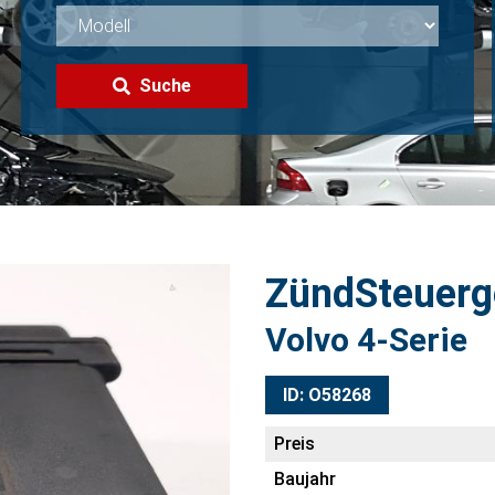
Suche
ZündSteuerg
Volvo 4-Serie
ID: O58268
Preis
Baujahr