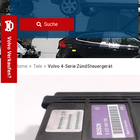
Suche
Volvo Verkaufen?
Home
Teile
Volvo 4-Serie ZündSteuergerät