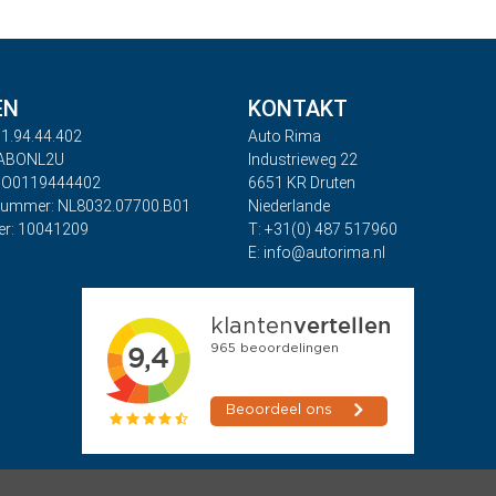
EN
KONTAKT
1.94.44.402
Auto Rima
RABONL2U
Industrieweg 22
BO0119444402
6651 KR Druten
nummer: NL8032.07700.B01
Niederlande
r: 10041209
T: +31(0) 487 517960
E: info@autorima.nl