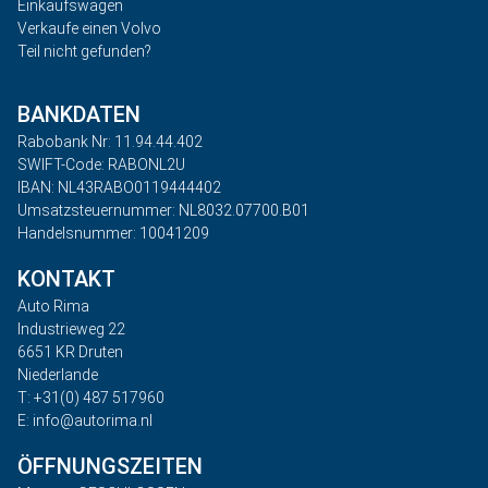
Einkaufswagen
Verkaufe einen Volvo
Teil nicht gefunden?
BANKDATEN
Rabobank Nr: 11.94.44.402
SWIFT-Code: RABONL2U
IBAN: NL43RABO0119444402
Umsatzsteuernummer: NL8032.07700.B01
Handelsnummer: 10041209
KONTAKT
Auto Rima
Industrieweg 22
6651 KR Druten
Niederlande
T: +31(0) 487 517960
E: info@autorima.nl
ÖFFNUNGSZEITEN