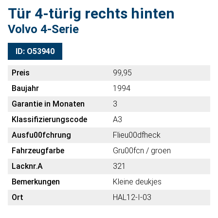
Tür 4-türig rechts hinten
Volvo 4-Serie
ID: O53940
Preis
99,95
Baujahr
1994
Garantie in Monaten
3
Klassifizierungscode
A3
Ausfu00fchrung
Flieu00dfheck
Fahrzeugfarbe
Gru00fcn / groen
Lacknr.A
321
Bemerkungen
Kleine deukjes
Ort
HAL12-I-03