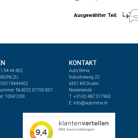
Ausgewählter Teil:
EN
KONTAKT
1.94.44.402
Auto Rima
RABONL2U
Industrieweg 22
BO0119444402
6651 KR Druten
nummer: NL8032.07700.B01
Niederlande
r: 10041209
T: +31(0) 487 517960
E: info@autorima.nl