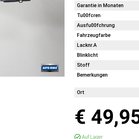
Garantie in Monaten
Tu00fcren
Ausfu00fchrung
Fahrzeugfarbe
Lacknr.A
Blinklicht
Stoff
Bemerkungen
Ort
€ 49,9
Auf Lager