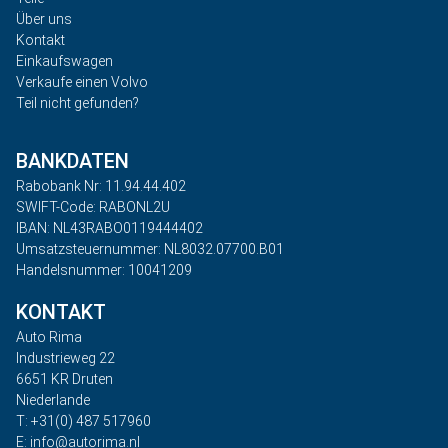
Über uns
Kontakt
Einkaufswagen
Verkaufe einen Volvo
Teil nicht gefunden?
BANKDATEN
Rabobank Nr: 11.94.44.402
SWIFT-Code: RABONL2U
IBAN: NL43RABO0119444402
Umsatzsteuernummer: NL8032.07700.B01
Handelsnummer: 10041209
KONTAKT
Auto Rima
Industrieweg 22
6651 KR Druten
Niederlande
T: +31(0) 487 517960
E: info@autorima.nl