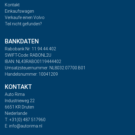
Kontakt
Einkaufswagen
Verkaufe einen Volvo
Teil nicht gefunden?
BANKDATEN
Rabobank Nr: 11.94.44.402
SWIFT-Code: RABONL2U
IBAN: NL43RABO0119444402
Umsatzsteuernummer: NL8032.07700.B01
Handelsnummer: 10041209
KONTAKT
Auto Rima
Industrieweg 22
6651 KR Druten
Niederlande
T: +31(0) 487 517960
E: info@autorima.nl