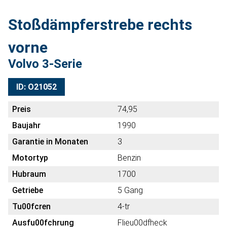
Stoßdämpferstrebe rechts
vorne
Volvo 3-Serie
ID: O21052
Preis
74,95
Baujahr
1990
Garantie in Monaten
3
Motortyp
Benzin
Hubraum
1700
Getriebe
5 Gang
Tu00fcren
4-tr
Ausfu00fchrung
Flieu00dfheck