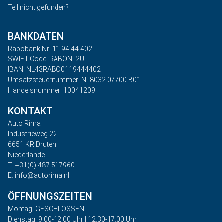
Teil nicht gefunden?
BANKDATEN
Rabobank Nr: 11.94.44.402
SWIFT-Code: RABONL2U
IBAN: NL43RABO0119444402
Umsatzsteuernummer: NL8032.07700.B01
Handelsnummer: 10041209
KONTAKT
Auto Rima
Industrieweg 22
6651 KR Druten
Niederlande
T: +31(0) 487 517960
E: info@autorima.nl
ÖFFNUNGSZEITEN
Montag: GESCHLOSSEN
Dienstag: 9.00-12.00 Uhr | 12.30-17.00 Uhr