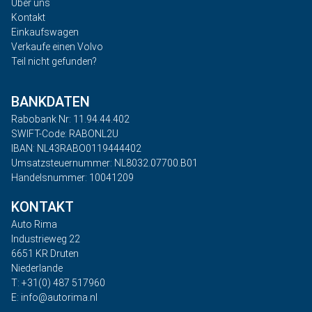
Über uns
Kontakt
Einkaufswagen
Verkaufe einen Volvo
Teil nicht gefunden?
BANKDATEN
Rabobank Nr: 11.94.44.402
SWIFT-Code: RABONL2U
IBAN: NL43RABO0119444402
Umsatzsteuernummer: NL8032.07700.B01
Handelsnummer: 10041209
KONTAKT
Auto Rima
Industrieweg 22
6651 KR Druten
Niederlande
T: +31(0) 487 517960
E: info@autorima.nl