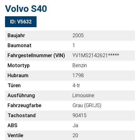
Volvo S40
ID: V5632
Baujahr
2005
Baumonat
1
Fahrgestellnummer (VIN)
YV1MS2142621*****
Motortyp
Benzin
Hubraum
1798
Türen
4-tr
Ausführung
Limousine
Fahrzeugfarbe
Grau (GRIJS)
Tachostand
90415
ABS
Ja
Ventile
20