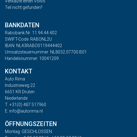
Verkaufe einen Volvo
Teil nicht gefunden?
BANKDATEN
Rabobank Nr: 11.94.44.402
SWIFT-Code: RABONL2U
IBAN: NL43RABO0119444402
Umsatzsteuernummer: NL8032.07700.B01
Handelsnummer: 10041209
KONTAKT
Auto Rima
Industrieweg 22
6651 KR Druten
Niederlande
T: +31(0) 487 517960
E: info@autorima.nl
ÖFFNUNGSZEITEN
Montag: GESCHLOSSEN