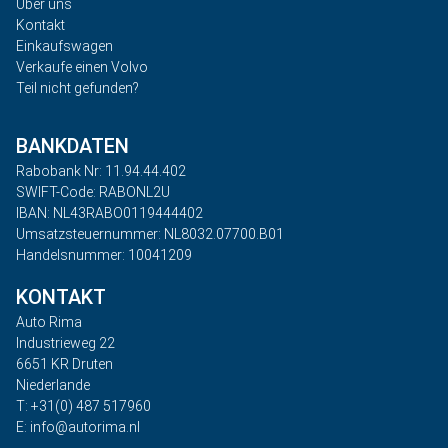
Über uns
Kontakt
Einkaufswagen
Verkaufe einen Volvo
Teil nicht gefunden?
BANKDATEN
Rabobank Nr: 11.94.44.402
SWIFT-Code: RABONL2U
IBAN: NL43RABO0119444402
Umsatzsteuernummer: NL8032.07700.B01
Handelsnummer: 10041209
KONTAKT
Auto Rima
Industrieweg 22
6651 KR Druten
Niederlande
T: +31(0) 487 517960
E: info@autorima.nl