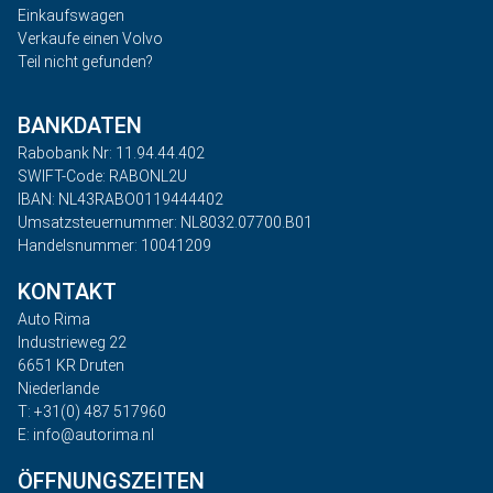
Einkaufswagen
Verkaufe einen Volvo
Teil nicht gefunden?
BANKDATEN
Rabobank Nr: 11.94.44.402
SWIFT-Code: RABONL2U
IBAN: NL43RABO0119444402
Umsatzsteuernummer: NL8032.07700.B01
Handelsnummer: 10041209
KONTAKT
Auto Rima
Industrieweg 22
6651 KR Druten
Niederlande
T: +31(0) 487 517960
E: info@autorima.nl
ÖFFNUNGSZEITEN