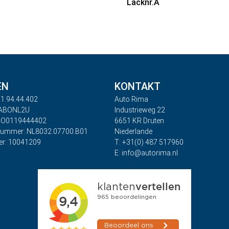
Lacknr.A
EN
KONTAKT
1.94.44.402
Auto Rima
RABONL2U
Industrieweg 22
BO0119444402
6651 KR Druten
nummer: NL8032.07700.B01
Niederlande
r: 10041209
T: +31(0) 487 517960
E: info@autorima.nl