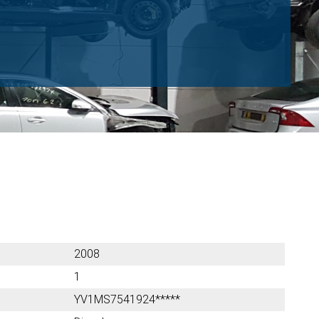
2008
1
YV1MS7541924*****