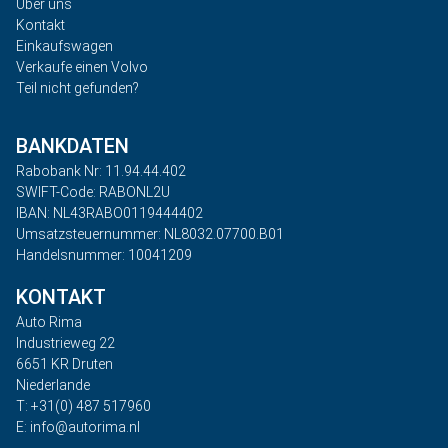
Über uns
Kontakt
Einkaufswagen
Verkaufe einen Volvo
Teil nicht gefunden?
BANKDATEN
Rabobank Nr: 11.94.44.402
SWIFT-Code: RABONL2U
IBAN: NL43RABO0119444402
Umsatzsteuernummer: NL8032.07700.B01
Handelsnummer: 10041209
KONTAKT
Auto Rima
Industrieweg 22
6651 KR Druten
Niederlande
T: +31(0) 487 517960
E: info@autorima.nl