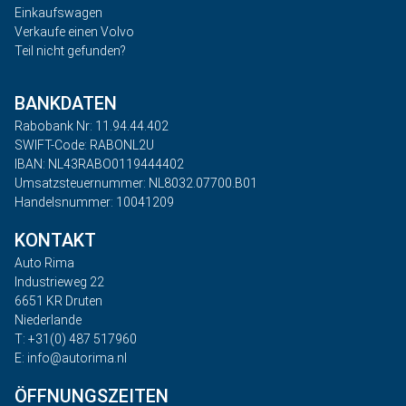
Einkaufswagen
Verkaufe einen Volvo
Teil nicht gefunden?
BANKDATEN
Rabobank Nr: 11.94.44.402
SWIFT-Code: RABONL2U
IBAN: NL43RABO0119444402
Umsatzsteuernummer: NL8032.07700.B01
Handelsnummer: 10041209
KONTAKT
Auto Rima
Industrieweg 22
6651 KR Druten
Niederlande
T: +31(0) 487 517960
E: info@autorima.nl
ÖFFNUNGSZEITEN