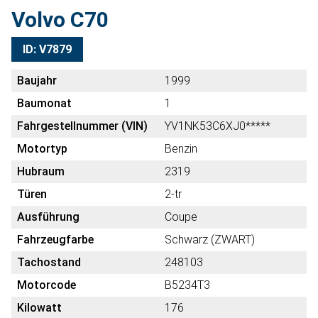
Volvo C70
ID: V7879
Baujahr
1999
Baumonat
1
Fahrgestellnummer (VIN)
YV1NK53C6XJ0*****
Motortyp
Benzin
Hubraum
2319
Türen
2-tr
Ausführung
Coupe
Fahrzeugfarbe
Schwarz (ZWART)
Tachostand
248103
Motorcode
B5234T3
Kilowatt
176