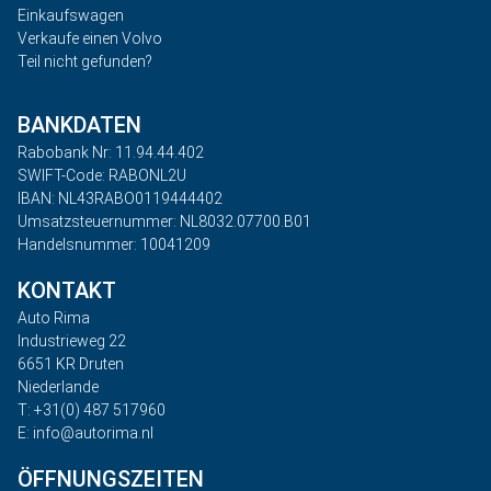
Einkaufswagen
Verkaufe einen Volvo
Teil nicht gefunden?
BANKDATEN
Rabobank Nr: 11.94.44.402
SWIFT-Code: RABONL2U
IBAN: NL43RABO0119444402
Umsatzsteuernummer: NL8032.07700.B01
Handelsnummer: 10041209
KONTAKT
Auto Rima
Industrieweg 22
6651 KR Druten
Niederlande
T: +31(0) 487 517960
E: info@autorima.nl
ÖFFNUNGSZEITEN