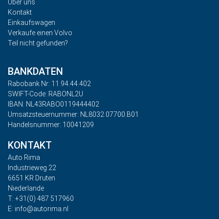
Über uns
Kontakt
Einkaufswagen
Verkaufe einen Volvo
Teil nicht gefunden?
BANKDATEN
Rabobank Nr: 11.94.44.402
SWIFT-Code: RABONL2U
IBAN: NL43RABO0119444402
Umsatzsteuernummer: NL8032.07700.B01
Handelsnummer: 10041209
KONTAKT
Auto Rima
Industrieweg 22
6651 KR Druten
Niederlande
T: +31(0) 487 517960
E: info@autorima.nl