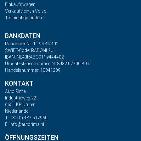
Einkaufswagen
Verkaufe einen Volvo
Teil nicht gefunden?
BANKDATEN
Rabobank Nr: 11.94.44.402
SWIFT-Code: RABONL2U
IBAN: NL43RABO0119444402
Umsatzsteuernummer: NL8032.07700.B01
Handelsnummer: 10041209
KONTAKT
Auto Rima
Industrieweg 22
6651 KR Druten
Niederlande
T: +31(0) 487 517960
E: info@autorima.nl
ÖFFNUNGSZEITEN