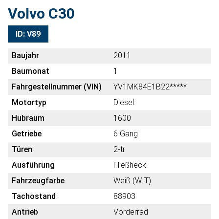
Volvo C30
ID: V89
Baujahr
2011
Baumonat
1
Fahrgestellnummer (VIN)
YV1MK84E1B22*****
Motortyp
Diesel
Hubraum
1600
Getriebe
6 Gang
Türen
2-tr
Ausführung
Fließheck
Fahrzeugfarbe
Weiß (WIT)
Tachostand
88903
Antrieb
Vorderrad