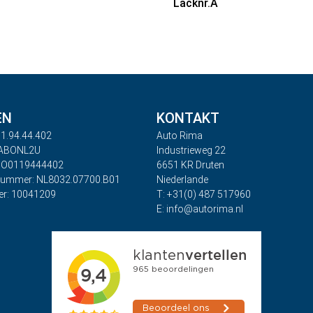
Lacknr.A
EN
KONTAKT
1.94.44.402
Auto Rima
RABONL2U
Industrieweg 22
BO0119444402
6651 KR Druten
nummer: NL8032.07700.B01
Niederlande
r: 10041209
T: +31(0) 487 517960
E: info@autorima.nl