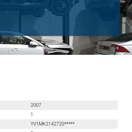
2007
1
YV1MK2142720*****