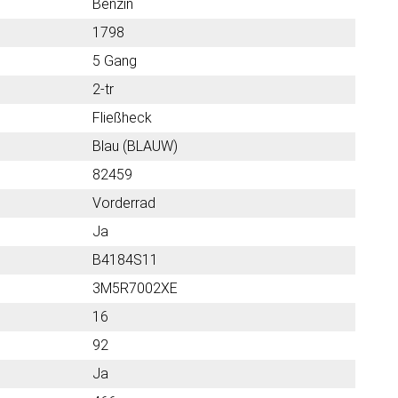
Benzin
1798
5 Gang
2-tr
Fließheck
Blau (BLAUW)
82459
Vorderrad
Ja
B4184S11
3M5R7002XE
16
92
Ja