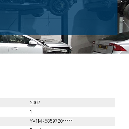
2007
1
YV1MK6859720*****