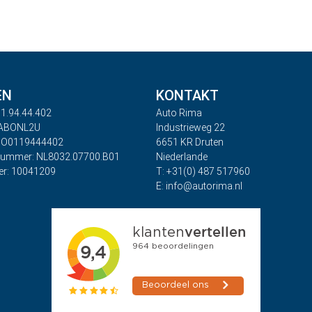
EN
KONTAKT
1.94.44.402
Auto Rima
RABONL2U
Industrieweg 22
BO0119444402
6651 KR Druten
nummer: NL8032.07700.B01
Niederlande
r: 10041209
T: +31(0) 487 517960
E: info@autorima.nl