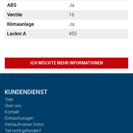
ABS
Ja
Ventile
16
Klimaanlage
Ja
Lacknr.A
455
ICH MÖCHTE MEHR INFORMATIONEN
KUNDENDIENST
Teile
Über uns
Kontakt
Einkaufswagen
Verkaufe einen Volvo
Teil nicht gefunden?