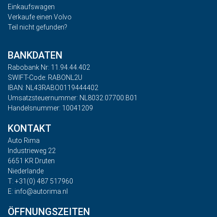
Einkaufswagen
Verkaufe einen Volvo
Teil nicht gefunden?
BANKDATEN
Rabobank Nr: 11.94.44.402
SWIFT-Code: RABONL2U
IBAN: NL43RABO0119444402
Umsatzsteuernummer: NL8032.07700.B01
Handelsnummer: 10041209
KONTAKT
Auto Rima
Industrieweg 22
6651 KR Druten
Niederlande
T: +31(0) 487 517960
E: info@autorima.nl
ÖFFNUNGSZEITEN