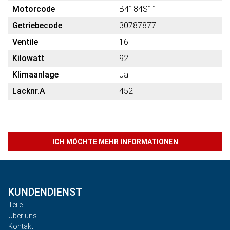
Motorcode
B4184S11
Getriebecode
30787877
Ventile
16
Kilowatt
92
Klimaanlage
Ja
Lacknr.A
452
ICH MÖCHTE MEHR INFORMATIONEN
KUNDENDIENST
Teile
Über uns
Kontakt